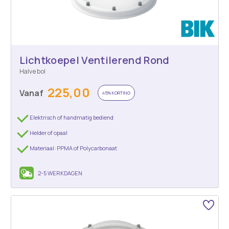
Lichtkoepel Ventilerend Rond
Halve bol
225,00
Vanaf
45% KORTING
Elektrisch of handmatig bediend
Helder of opaal
Materiaal: PPMA of Polycarbonaat
2-5 WERKDAGEN