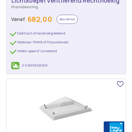
Lichtkoepel Ventilerend Rechthoekig
Piramidevormig
682,00
Vanaf
58% KORTING
Elektrisch of handmatig bediend
Materiaal: PMMA of Polycarbonaat
Helder, opaal of zonwerend
2-5 WERKDAGEN