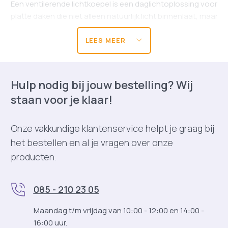
Een ventilerende lichtkoepel is een daglichtoplossing voor
platte daken die niet alleen natuurlijk licht binnenlaat, maar
ook geopend kan worden voor ventilatie. Dit kan
handmatig of elektrisch worden geregeld.
LEES MEER
Belangrijkste functies:
Meer natuurlijk daglicht
Hulp nodig bij jouw bestelling? Wij
Betere ventilatie
staan voor je klaar!
Extra sfeer en comfort
Waarom kiezen voor ventilerende
Onze vakkundige klantenservice helpt je graag bij
lichtkoepels
het bestellen en al je vragen over onze
producten.
1. Gezond binnenklimaat door
natuurlijke ventilatie
085 - 210 23 05
Goede ventilatie is belangrijk in woningen en in (moderne)
gebouwen. Ventilerende lichtkoepels maken gebruik van
Maandag t/m vrijdag van 10:00 - 12:00 en 14:00 -
natuurlijke trek: warme lucht stijgt op en wordt via het dak
16:00 uur.
afgevoerd. Hierdoor ontstaat een constante