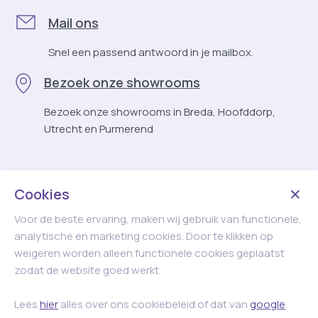
luchtcirculatie zonder mechanische overbelasting.
Mail ons
Voordelen:
Snel een passend antwoord in je mailbox.
Verlaging van CO₂-concentraties
Bezoek onze showrooms
Minder vochtproblemen
Betere concentratie en productiviteit
Bezoek onze showrooms in Breda, Hoofddorp,
Comfortabeler binnenklimaat in zomer en winter
Utrecht en Purmerend
2. Maximale daglichttoetreding
Daglicht heeft aantoonbaar positieve effecten op welzijn
Cookies
en energieverbruik. Door strategisch geplaatste
lichtkoepels kan het gebruik van kunstverlichting worden
Voor de beste ervaring, maken wij gebruik van functionele,
verminderd.
analytische en marketing cookies. Door te klikken op
weigeren worden alleen functionele cookies geplaatst
De oplossingen kenmerken zich door:
zodat de website goed werkt.
Hoge lichttransmissie
Optimale lichtspreiding
Lees
hier
alles over ons cookiebeleid of dat van
google
.