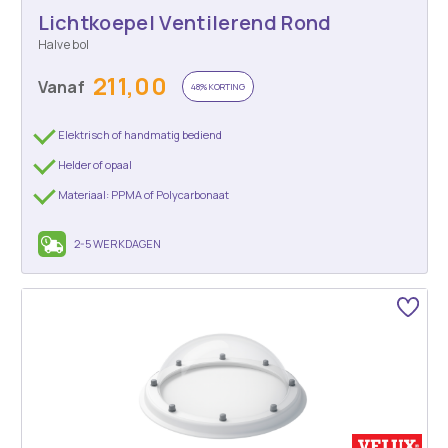
Lichtkoepel Ventilerend Rond
Halve bol
211,00
Vanaf
48% KORTING
Elektrisch of handmatig bediend
Helder of opaal
Materiaal: PPMA of Polycarbonaat
2-5 WERKDAGEN