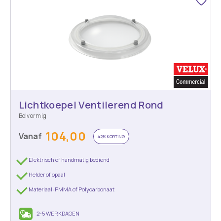
Lichtkoepel Ventilerend Rond
Bolvormig
104,00
Vanaf
42% KORTING
Elektrisch of handmatig bediend
Helder of opaal
Materiaal: PMMA of Polycarbonaat
2-5 WERKDAGEN