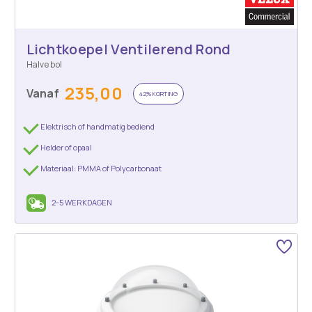
Lichtkoepel Ventilerend Rond
Halve bol
235,00
Vanaf
42% KORTING
Elektrisch of handmatig bediend
Helder of opaal
Materiaal: PMMA of Polycarbonaat
2-5 WERKDAGEN