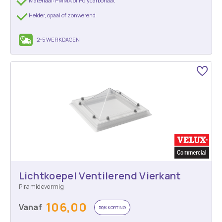
Materiaal: PMMA of Polycarbonaat
Helder, opaal of zonwerend
2-5 WERKDAGEN
Lichtkoepel Ventilerend Vierkant
Piramidevormig
106,00
Vanaf
56% KORTING