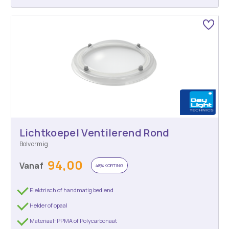
Lichtkoepel Ventilerend Rond
Bolvormig
94,00
Vanaf
48% KORTING
Elektrisch of handmatig bediend
Helder of opaal
Materiaal: PPMA of Polycarbonaat