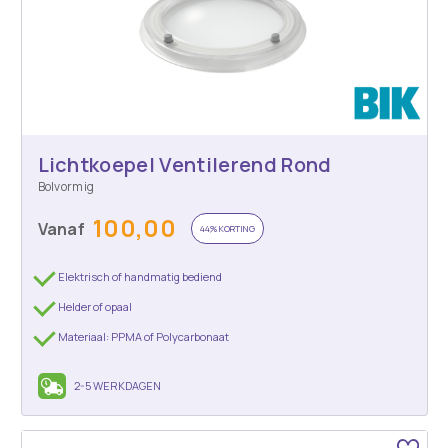
Lichtkoepel Ventilerend Rond
Bolvormig
100,00
Vanaf
44% KORTING
Elektrisch of handmatig bediend
Helder of opaal
Materiaal: PPMA of Polycarbonaat
2-5 WERKDAGEN