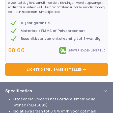
ervoor dat daglicht vanuit meerdere richtingen wordt opgevangen
en diep de ruimte in valt. Hierdoor ontstaat er, ook bij minder zonnig
weer, een heldere en ruimtelijke sfeer.
10 jaar garantie
Materiaal: PMMA of Polycarbonaat
Beschikbaar van enkelwandig tot 5-wandig
60,00
2-5 WERKDAGEN LEVERTIJD
LICHTKOEPEL SAMENSTELLEN
Specificaties
Uitgevoerd volgens het Politiekeurmerk Veilig
Wonen (NEN 5096)
Isolatiewaarden tot 0,6 W/m²K voor optimaal