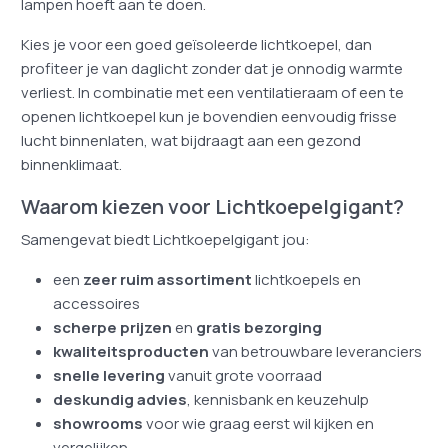
lampen hoeft aan te doen.
Kies je voor een goed geïsoleerde lichtkoepel, dan
profiteer je van daglicht zonder dat je onnodig warmte
verliest. In combinatie met een ventilatieraam of een te
openen lichtkoepel kun je bovendien eenvoudig frisse
lucht binnenlaten, wat bijdraagt aan een gezond
binnenklimaat.
Waarom kiezen voor Lichtkoepelgigant?
Samengevat biedt Lichtkoepelgigant jou:
een
zeer ruim assortiment
lichtkoepels en
accessoires
scherpe prijzen
en
gratis bezorging
kwaliteitsproducten
van betrouwbare leveranciers
snelle levering
vanuit grote voorraad
deskundig advies
, kennisbank en keuzehulp
showrooms
voor wie graag eerst wil kijken en
vergelijken