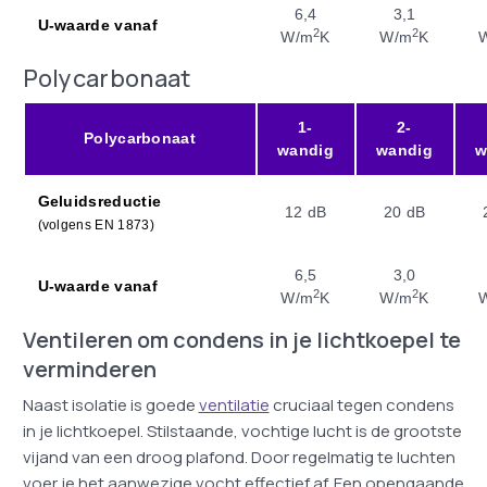
6,4
3,1
U-waarde vanaf
2
2
W/m
K
W/m
K
Polycarbonaat
1-
2-
Polycarbonaat
wandig
wandig
w
Geluidsreductie
12 dB
20 dB
(volgens EN 1873)
6,5
3,0
U-waarde vanaf
2
2
W/m
K
W/m
K
Ventileren om condens in je lichtkoepel te
verminderen
Naast isolatie is goede
ventilatie
cruciaal tegen condens
in je lichtkoepel. Stilstaande, vochtige lucht is de grootste
vijand van een droog plafond. Door regelmatig te luchten
voer je het aanwezige vocht effectief af. Een opengaande