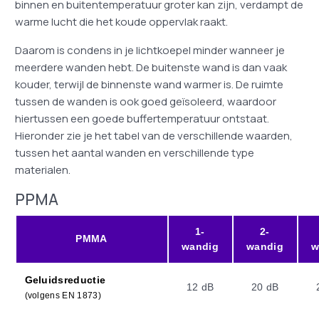
binnen en buitentemperatuur groter kan zijn, verdampt de
warme lucht die het koude oppervlak raakt.
Daarom is condens in je lichtkoepel minder wanneer je
meerdere wanden hebt. De buitenste wand is dan vaak
kouder, terwijl de binnenste wand warmer is. De ruimte
tussen de wanden is ook goed geïsoleerd, waardoor
hiertussen een goede buffertemperatuur ontstaat.
Hieronder zie je het tabel van de verschillende waarden,
tussen het aantal wanden en verschillende type
materialen.
PPMA
1-
2-
PMMA
wandig
wandig
w
Geluidsreductie
12 dB
20 dB
(volgens EN 1873)