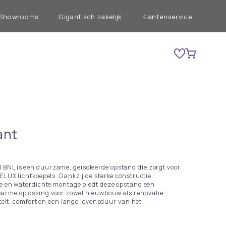
Showrooms
Gigantisch zakelijk
Klantenservice
ant
BNL is een duurzame, geïsoleerde opstand die zorgt voor
ELUX lichtkoepels. Dankzij de sterke constructie,
ie en waterdichte montage biedt deze opstand een
arme oplossing voor zowel nieuwbouw als renovatie.
iteit, comfort en een lange levensduur van het