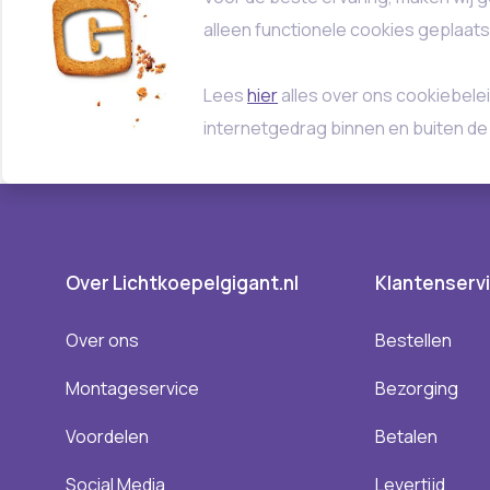
alleen functionele cookies geplaat
Lees
hier
alles over ons cookiebelei
internetgedrag binnen en buiten de
Over Lichtkoepelgigant.nl
Klantenserv
Over ons
Bestellen
Montageservice
Bezorging
Voordelen
Betalen
Social Media
Levertijd