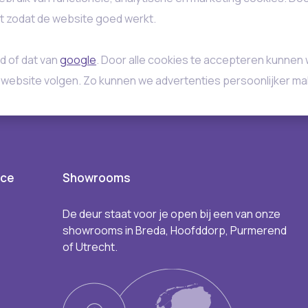
st zodat de website goed werkt.
d of dat van
google
. Door alle cookies te accepteren kunnen 
 website volgen. Zo kunnen we advertenties persoonlijker ma
ice
Showrooms
De deur staat voor je open bij een van onze
showrooms in Breda, Hoofddorp, Purmerend
of Utrecht.