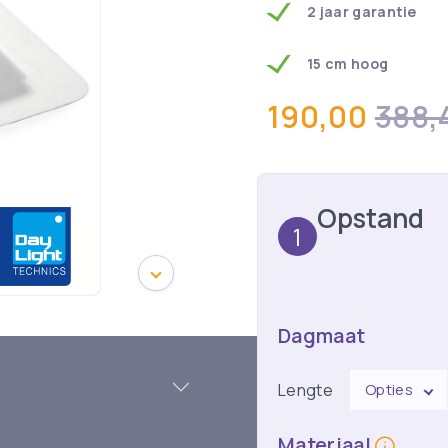
2 jaar garantie
15 cm hoog
190,00
388,
Opstand
1
Dagmaat
Lengte
Opties
Materiaal