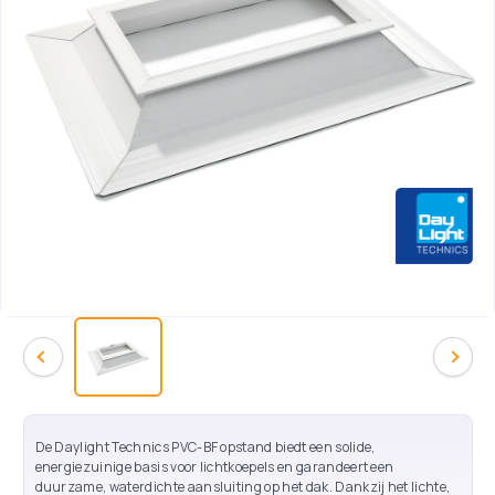
De Daylight Technics PVC-BF opstand biedt een solide,
energiezuinige basis voor lichtkoepels en garandeert een
duurzame, waterdichte aansluiting op het dak. Dankzij het lichte,