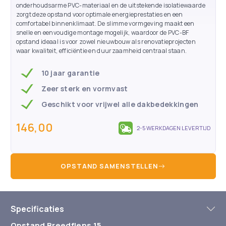
onderhoudsarme PVC-materiaal en de uitstekende isolatiewaarde
zorgt deze opstand voor optimale energieprestaties en een
comfortabel binnenklimaat. De slimme vormgeving maakt een
snelle en eenvoudige montage mogelijk, waardoor de PVC-BF
opstand ideaal is voor zowel nieuwbouw als renovatieprojecten
waar kwaliteit, efficiëntie en duurzaamheid centraal staan.
10 jaar garantie
Zeer sterk en vormvast
Geschikt voor vrijwel alle dakbedekkingen
146,00
2-5 WERKDAGEN LEVERTIJD
OPSTAND SAMENSTELLEN
Specificaties
Opstand Breedflens 15