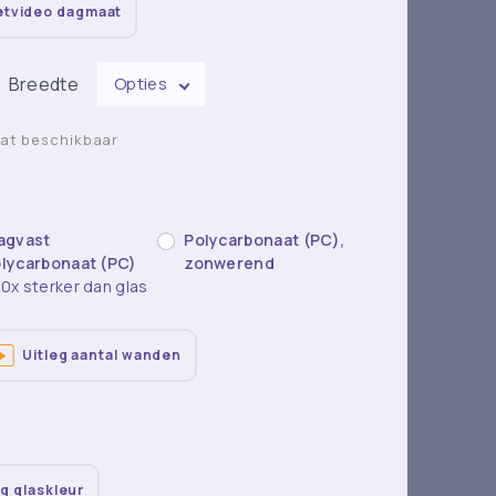
etvideo dagmaat
Breedte
Opties
aat beschikbaar
agvast
Polycarbonaat (PC),
lycarbonaat (PC)
zonwerend
0x sterker dan glas
Uitleg aantal wanden
eg glaskleur