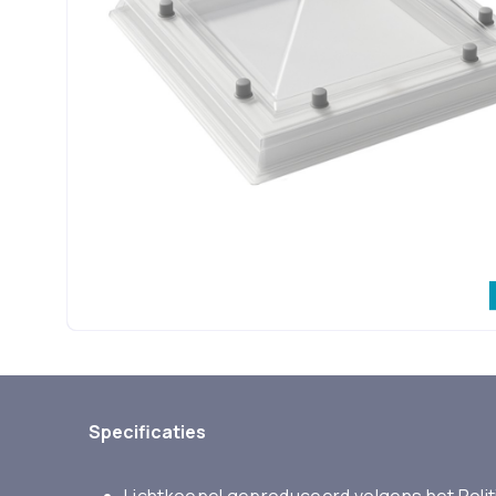
Specificaties
Lichtkoepel geproduceerd volgens het Poli