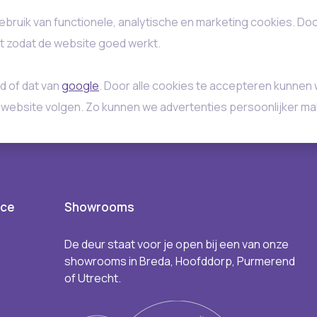
ebruik van functionele, analytische en marketing cookies. Do
st zodat de website goed werkt.
d of dat van
google
. Door alle cookies te accepteren kunnen 
 website volgen. Zo kunnen we advertenties persoonlijker ma
ice
Showrooms
De deur staat voor je open bij een van onze
showrooms in Breda, Hoofddorp, Purmerend
of Utrecht.