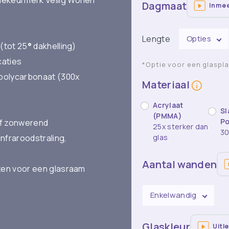
Dagmaat
Inme
Lengte
Opties
 (tot 25
°
dakhelling)
caties
*Optie voor een glaspl
f polycarbonaat (300x
Materiaal
Acrylaat
Sl
(PMMA)
Po
 of zonwerend
25x sterker dan
30
infraroodstraling,
glas
Aantal wanden
ezen voor een glasraam
Enkelwandig
Glaskleur
Uitl