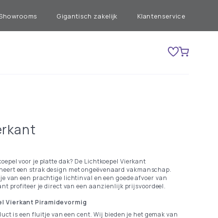
Showrooms
Gigantisch zakelijk
Klantenservice
erkant
oepel voor je platte dak? De Lichtkoepel Vierkant
neert een strak design met ongeëvenaard vakmanschap.
je van een prachtige lichtinval en een goede afvoer van
nt profiteer je direct van een aanzienlijk prijsvoordeel.
el Vierkant Piramidevormig
duct is een fluitje van een cent. Wij bieden je het gemak van