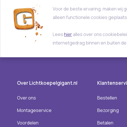
Voor de beste ervaring, maken wij g
alleen functionele cookies geplaat
Lees
hier
alles over ons cookiebelei
internetgedrag binnen en buiten de
Over Lichtkoepelgigant.nl
Klantenserv
Over ons
Bestellen
Montageservice
Bezorging
Voordelen
Betalen