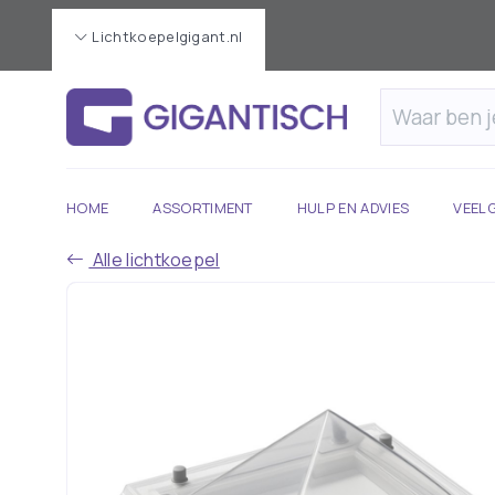
Lichtkoepelgigant.nl
HOME
ASSORTIMENT
HULP EN ADVIES
VEEL
Alle lichtkoepel