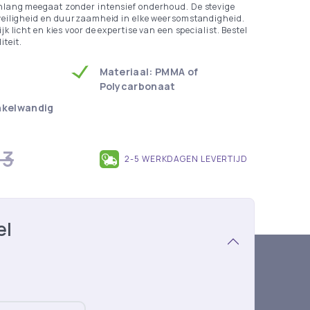
nlang meegaat zonder intensief onderhoud. De stevige
 veiligheid en duurzaamheid in elke weersomstandigheid.
k licht en kies voor de expertise van een specialist. Bestel
teit.
Materiaal: PMMA of
Polycarbonaat
nkelwandig
63
2-5 WERKDAGEN LEVERTIJD
el