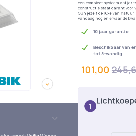
een compleet systeem dat jare
constructie staat garant voor
Gun jezelf de luxe van natuurlij
vandaag nog en ervaar de kwali
10 jaar garantie
Beschikbaar van e
tot 5-wandig
101,00
245,
Lichtkoep
1
tiekeurmerk Veilig Wonen