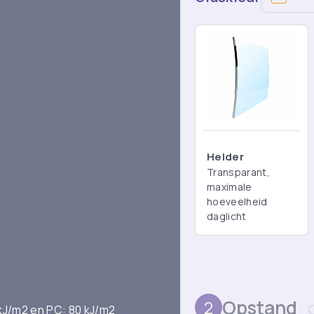
Helder
Transparant,
maximale
hoeveelheid
daglicht
Opstand
2
kJ/m2 en PC: 80 kJ/m2