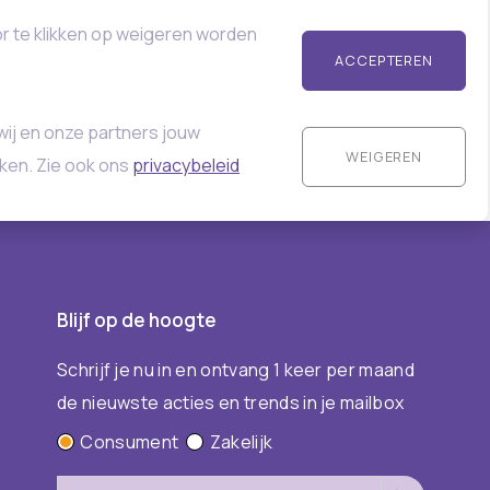
or te klikken op weigeren worden
ACCEPTEREN
wij en onze partners jouw
WEIGEREN
ken. Zie ook ons
privacybeleid
Blijf op de hoogte
Schrijf je nu in en ontvang 1 keer per maand
de nieuwste acties en trends in je mailbox
Consument
Zakelijk