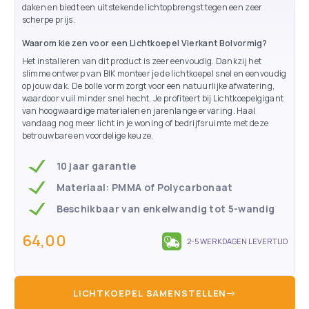
daken en biedt een uitstekende lichtopbrengst tegen een zeer
scherpe prijs.
Waarom kiezen voor een Lichtkoepel Vierkant Bolvormig?
Het installeren van dit product is zeer eenvoudig. Dankzij het
slimme ontwerp van BIK monteer je de lichtkoepel snel en eenvoudig
op jouw dak. De bolle vorm zorgt voor een natuurlijke afwatering,
waardoor vuil minder snel hecht. Je profiteert bij Lichtkoepelgigant
van hoogwaardige materialen en jarenlange ervaring. Haal
vandaag nog meer licht in je woning of bedrijfsruimte met deze
betrouwbare en voordelige keuze.
10 jaar garantie
Materiaal: PMMA of Polycarbonaat
Beschikbaar van enkelwandig tot 5-wandig
64,00
2-5 WERKDAGEN LEVERTIJD
LICHTKOEPEL SAMENSTELLEN