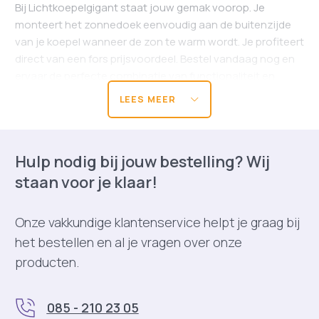
Bij Lichtkoepelgigant staat jouw gemak voorop. Je
monteert het zonnedoek eenvoudig aan de buitenzijde
van je koepel wanneer de zon te warm wordt. Je profiteert
direct van een fors prijsvoordeel. Bestel vandaag nog en
ervaar de perfecte combinatie van functionaliteit en
kwaliteit tegen de scherpste prijs.
LEES MEER
Hulp nodig bij jouw bestelling? Wij
staan voor je klaar!
Onze vakkundige klantenservice helpt je graag bij
het bestellen en al je vragen over onze
producten.
085 - 210 23 05